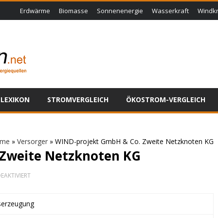
Erdwärme
Biomasse
Sonnenenergie
Wasserkraft
Windkr
LEXIKON
STROMVERGLEICH
ÖKOSTROM-VERGLEICH
me
»
Versorger
»
WIND-projekt GmbH & Co. Zweite Netzknoten KG
 Zweite Netzknoten KG
FÜR
EAKTIVIERT
WIND-
PROJEKT
GMBH
tserzeugung
&
CO.