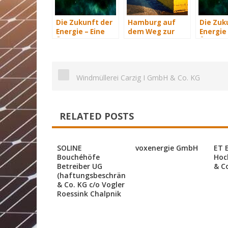
Die Zukunft der
Hamburg auf
Die Zuk
Energie – Eine
dem Weg zur
Energie 
Übersicht Teil 2
Windenergie-
Übersich
Hauptstadt
Windmüllerei Carzig I GmbH & Co. KG
RELATED POSTS
SOLINE
voxenergie GmbH
ET 
Bouchéhöfe
Hoc
Betreiber UG
& C
(haftungsbeschränkt)
& Co. KG c/o Vogler
Roessink Chalpnik