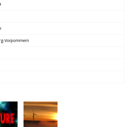
ZWEITE
a
NETZKNOTEN
KG
e
rg-Vorpommern