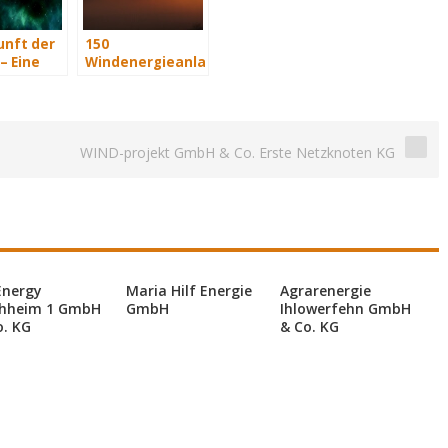
unft der
150
– Eine
Windenergieanlagen
t Teil 3
für
niederländisches
Offshore-Projekt
WIND-projekt GmbH & Co. Erste Netzknoten KG
Energy
Maria Hilf Energie
Agrarenergie
hheim 1 GmbH
GmbH
Ihlowerfehn GmbH
o. KG
& Co. KG