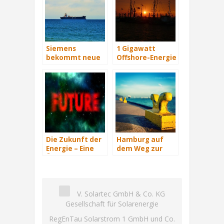
Siemens
1 Gigawatt
bekommt neue
Offshore-Energie
Wind-Service-
am Netz
Schiffe
Die Zukunft der
Hamburg auf
Energie – Eine
dem Weg zur
Übersicht Teil 3
Windenergie-
Hauptstadt
V. Solartec GmbH & Co. KG
Gesellschaft für Solarenergie
RegEnTau Solarstrom 1 GmbH und Co.