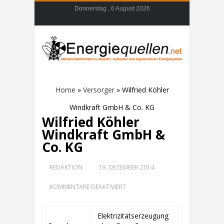
Donnerstag , 6 August 2026
Home
»
Versorger
»
Wilfried Köhler
Windkraft GmbH & Co. KG
Wilfried Köhler
Windkraft GmbH &
Co. KG
REDAKTION
19. DEZEMBER 2014
FÜR
KOMMENTARE DEAKTIVIERT
WILFRIED
KÖHLER
WINDKRAFT
Elektrizitätserzeugung
GMBH