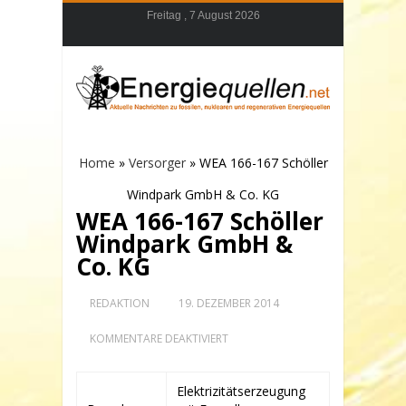
Freitag , 7 August 2026
Home
»
Versorger
»
WEA 166-167 Schöller
Windpark GmbH & Co. KG
WEA 166-167 Schöller
Windpark GmbH &
Co. KG
REDAKTION
19. DEZEMBER 2014
FÜR
KOMMENTARE DEAKTIVIERT
WEA
166-
167
Elektrizitätserzeugung
SCHÖLLER