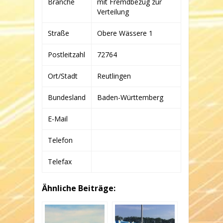
Branche
mit Fremdbezug zur
WINDPARK
GMBH
Verteilung
&
CO.
Straße
Obere Wässere 1
KG
Postleitzahl
72764
Ort/Stadt
Reutlingen
Bundesland
Baden-Württemberg
E-Mail
Telefon
Telefax
Ähnliche Beiträge: