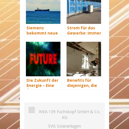
Siemens
Strom für das
bekommt neue
Gewerbe: Immer
Wind-Service-
mit Energie
Schiffe
versorgt
Die Zukunft der
Benefits für
Energie – Eine
diejenigen, die
Übersicht Teil 3
energetisch
sanieren
WEA 139 Fuchskopf GmbH & Co.
KG
SVG Solaranlagen