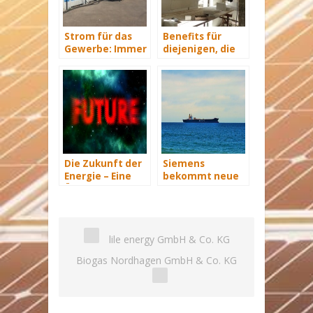
Strom für das
Benefits für
Gewerbe: Immer
diejenigen, die
mit Energie
energetisch
versorgt
sanieren
Die Zukunft der
Siemens
Energie – Eine
bekommt neue
Übersicht Teil 3
Wind-Service-
Schiffe
lile energy GmbH & Co. KG
Biogas Nordhagen GmbH & Co. KG