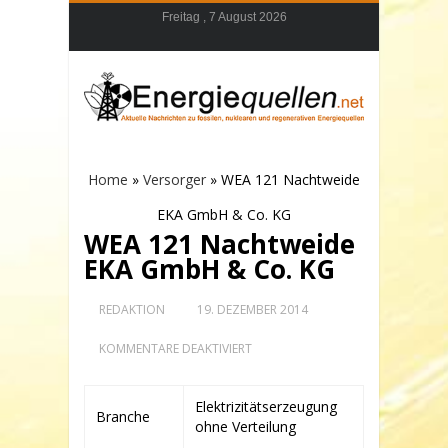
Freitag , 7 August 2026
Home
»
Versorger
»
WEA 121 Nachtweide
EKA GmbH & Co. KG
WEA 121 Nachtweide
EKA GmbH & Co. KG
REDAKTION
19. DEZEMBER 2014
FÜR
KOMMENTARE DEAKTIVIERT
WEA
121
NACHTWEIDE
Elektrizitätserzeugung
EKA
Branche
ohne Verteilung
GMBH
&