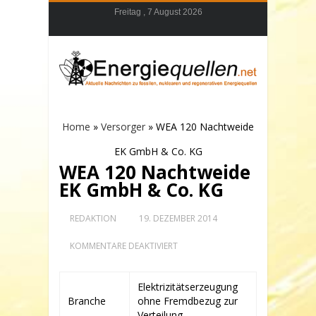
Freitag , 7 August 2026
Home
»
Versorger
»
WEA 120 Nachtweide
EK GmbH & Co. KG
WEA 120 Nachtweide
EK GmbH & Co. KG
REDAKTION
19. DEZEMBER 2014
FÜR
KOMMENTARE DEAKTIVIERT
WEA
120
NACHTWEIDE
Elektrizitätserzeugung
EK
Branche
ohne Fremdbezug zur
GMBH
&
Verteilung