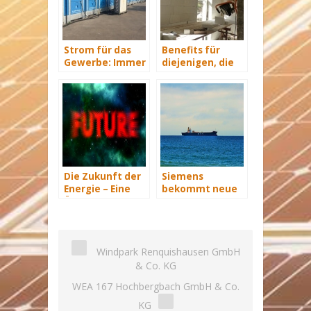
Strom für das
Benefits für
Gewerbe: Immer
diejenigen, die
mit Energie
energetisch
versorgt
sanieren
Die Zukunft der
Siemens
Energie – Eine
bekommt neue
Übersicht Teil 3
Wind-Service-
Schiffe
Windpark Renquishausen GmbH
& Co. KG
WEA 167 Hochbergbach GmbH & Co.
KG