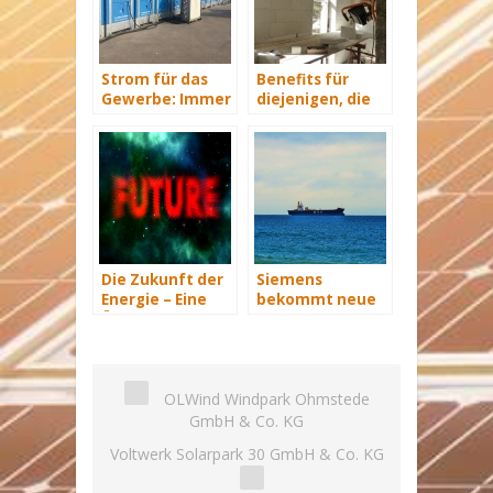
Strom für das
Benefits für
Gewerbe: Immer
diejenigen, die
mit Energie
energetisch
versorgt
sanieren
Die Zukunft der
Siemens
Energie – Eine
bekommt neue
Übersicht Teil 3
Wind-Service-
Schiffe
OLWind Windpark Ohmstede
GmbH & Co. KG
Voltwerk Solarpark 30 GmbH & Co. KG