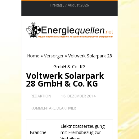
Freitag , 7 August 2026
Home
»
Versorger
»
Voltwerk Solarpark 28
GmbH & Co. KG
Voltwerk Solarpark
28 GmbH & Co. KG
REDAKTION
18. DEZEMBER 2014
FÜR
KOMMENTARE DEAKTIVIERT
VOLTWERK
SOLARPARK
28
Elektrizitätserzeugung
GMBH
Branche
mit Fremdbezug zur
&
CO.
Verteilung