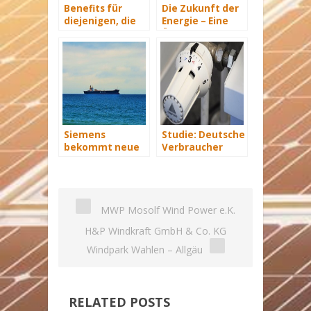
Benefits für
Die Zukunft der
diejenigen, die
Energie – Eine
energetisch
Übersicht Teil 3
sanieren
Siemens
Studie: Deutsche
bekommt neue
Verbraucher
Wind-Service-
sparen 2015
Schiffe
Hunderte Euro
an Heizkosten
MWP Mosolf Wind Power e.K.
H&P Windkraft GmbH & Co. KG
Windpark Wahlen – Allgäu
RELATED POSTS