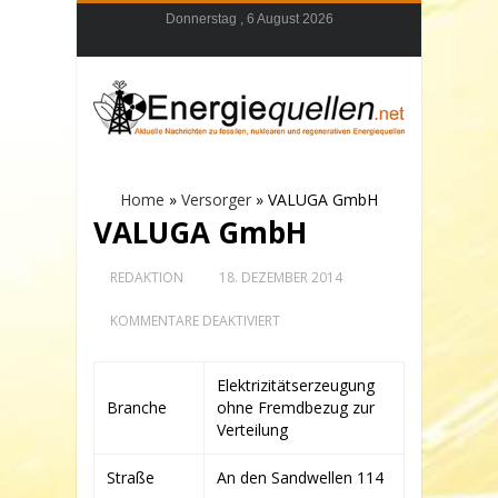
Donnerstag , 6 August 2026
Home
»
Versorger
»
VALUGA GmbH
VALUGA GmbH
REDAKTION
18. DEZEMBER 2014
FÜR
KOMMENTARE DEAKTIVIERT
VALUGA
GMBH
Elektrizitätserzeugung
Branche
ohne Fremdbezug zur
Verteilung
Straße
An den Sandwellen 114