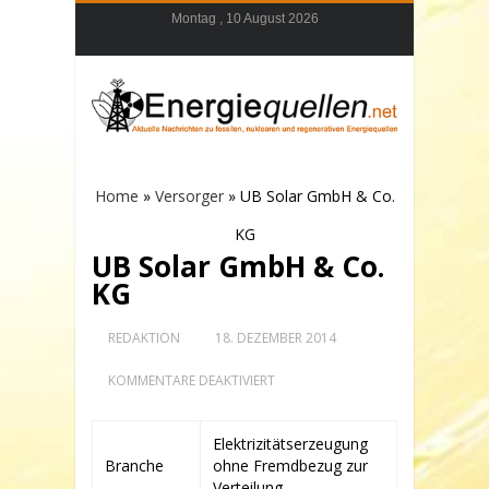
Montag , 10 August 2026
Home
»
Versorger
»
UB Solar GmbH & Co.
KG
UB Solar GmbH & Co.
KG
REDAKTION
18. DEZEMBER 2014
FÜR
KOMMENTARE DEAKTIVIERT
UB
SOLAR
GMBH
Elektrizitätserzeugung
&
Branche
ohne Fremdbezug zur
CO.
KG
Verteilung