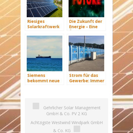
Riesiges
Die Zukunft der
Solarkraftwerk
Energie – Eine
von Trina Solar
Übersicht Teil 3
geht ans Netz
Siemens
Strom für das
bekommt neue
Gewerbe: Immer
Wind-Service-
mit Energie
Schiffe
versorgt
Gehrlicher Solar Management
GmbH & Co. PV 2 KG
Achtzigste Westwind Windpark GmbH
& Co. KG