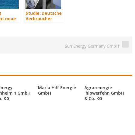
s
Studie: Deutsche
t neue
Verbraucher
rvice-
sparen 2015
Hunderte Euro
an Heizkosten
Sun Energy Germany GmbH
Energy
Maria Hilf Energie
Agrarenergie
hheim 1 GmbH
GmbH
Ihlowerfehn GmbH
o. KG
& Co. KG