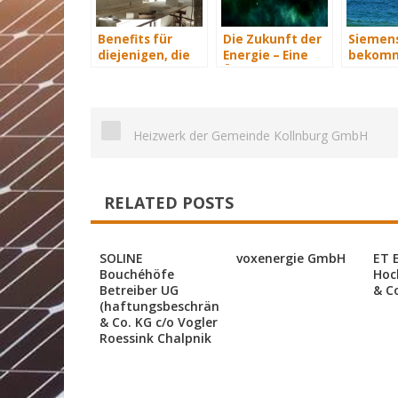
Benefits für
Die Zukunft der
Siemen
diejenigen, die
Energie – Eine
bekomm
energetisch
Übersicht Teil 3
Wind-Se
sanieren
Schiffe
Heizwerk der Gemeinde Kollnburg GmbH
RELATED POSTS
SOLINE
voxenergie GmbH
ET 
Bouchéhöfe
Hoc
Betreiber UG
& C
(haftungsbeschränkt)
& Co. KG c/o Vogler
Roessink Chalpnik