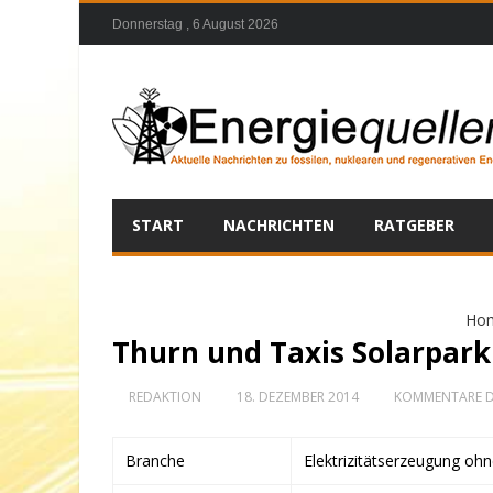
Donnerstag , 6 August 2026
START
NACHRICHTEN
RATGEBER
Ho
Thurn und Taxis Solarpar
REDAKTION
18. DEZEMBER 2014
KOMMENTARE D
Branche
Elektrizitätserzeugung oh