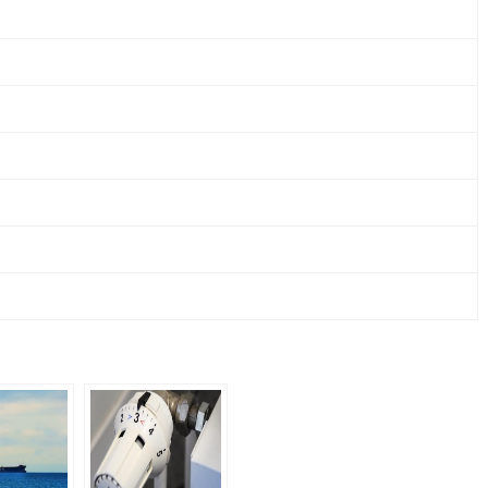
GMBH
&
CO.
KG