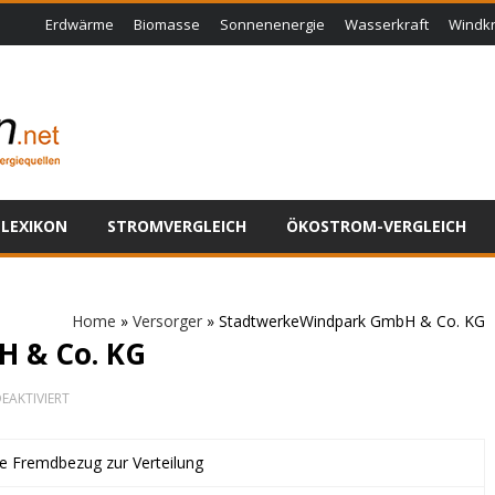
Erdwärme
Biomasse
Sonnenenergie
Wasserkraft
Windkr
LEXIKON
STROMVERGLEICH
ÖKOSTROM-VERGLEICH
Home
»
Versorger
»
StadtwerkeWindpark GmbH & Co. KG
 & Co. KG
FÜR
EAKTIVIERT
STADTWERKEWINDPARK
GMBH
&
ne Fremdbezug zur Verteilung
CO.
KG