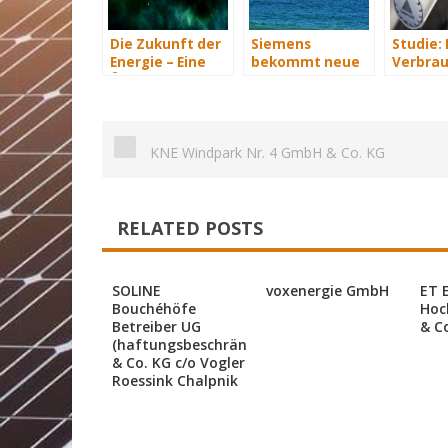
Die Zukunft der
Siemens
Studie:
Energie – Eine
bekommt neue
Verbrau
Übersicht Teil 3
Wind-Service-
sparen 
Schiffe
Hundert
an Heiz
KNE Windpark Nr. 4 GmbH & Co. KG
RELATED POSTS
SOLINE
voxenergie GmbH
ET 
Bouchéhöfe
Hoc
Betreiber UG
& C
(haftungsbeschränkt)
& Co. KG c/o Vogler
Roessink Chalpnik