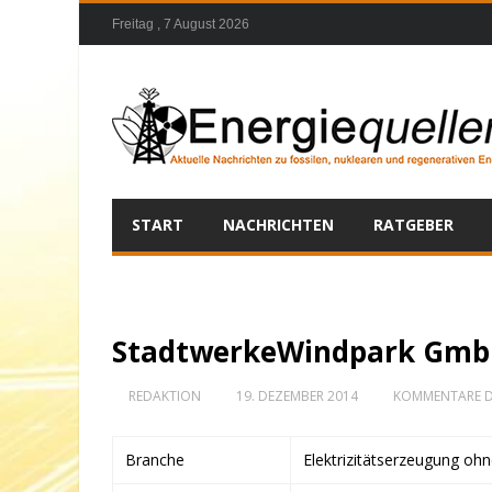
Freitag , 7 August 2026
START
NACHRICHTEN
RATGEBER
StadtwerkeWindpark GmbH
REDAKTION
19. DEZEMBER 2014
KOMMENTARE D
Branche
Elektrizitätserzeugung oh