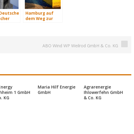
 Deutsche
Hamburg auf
cher
dem Weg zur
2015
Windenergie-
e Euro
Hauptstadt
kosten
ABO Wind WP Weilrod GmbH & Co. KG
Energy
Maria Hilf Energie
Agrarenergie
hheim 1 GmbH
GmbH
Ihlowerfehn GmbH
o. KG
& Co. KG