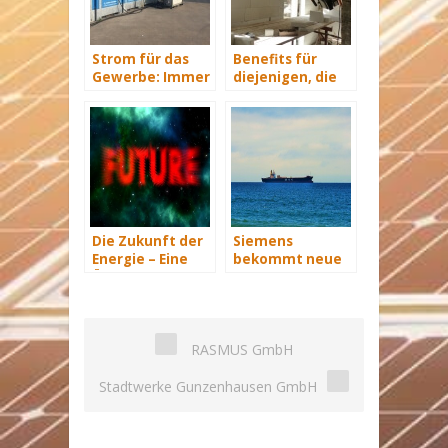
Strom für das
Benefits für
Gewerbe: Immer
diejenigen, die
mit Energie
energetisch
versorgt
sanieren
Die Zukunft der
Siemens
Energie – Eine
bekommt neue
Übersicht Teil 3
Wind-Service-
Schiffe
RASMUS GmbH
Stadtwerke Gunzenhausen GmbH