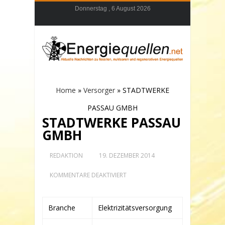
Donnerstag , 6 August 2026
Home
»
Versorger
»
STADTWERKE
PASSAU GMBH
STADTWERKE PASSAU
GMBH
REDAKTION
19. DEZEMBER 2014
FÜR
KOMMENTARE DEAKTIVIERT
STADTWERKE
PASSAU
GMBH
Branche
Elektrizitätsversorgung