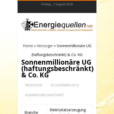
Freitag , 7 August 2026
Home
»
Versorger
»
Sonnenmillionäre UG
(haftungsbeschränkt) & Co. KG
Sonnenmillionäre UG
(haftungsbeschränkt)
& Co. KG
REDAKTION
18. DEZEMBER 2014
FÜR
KOMMENTARE DEAKTIVIERT
SONNENMILLIONÄRE
UG
(HAFTUNGSBESCHRÄNKT)
Elektrizitätserzeugung
&
Branche