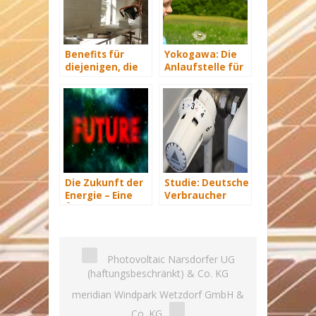
Benefits für
Yokogawa: Die
diejenigen, die
Anlaufstelle für
energetisch
industrielle
sanieren
automatisiere
Lösungen im
Energiemanagement
Die Zukunft der
Studie: Deutsche
Energie – Eine
Verbraucher
Übersicht Teil 3
sparen 2015
Hunderte Euro
an Heizkosten
Photovoltaic Narsdorfer UG
(haftungsbeschränkt) & Co. KG
meridian Windpark Wetzdorf GmbH &
Co. KG