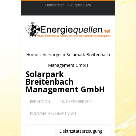
Donnerstag , 6 August 2026
Home
»
Versorger
»
Solarpark Breitenbach
Management GmbH
Solarpark
Breitenbach
Management GmbH
REDAKTION
18. DEZEMBER 2014
FÜR
KOMMENTARE DEAKTIVIERT
SOLARPARK
BREITENBACH
MANAGEMENT
Elektrizitätserzeugung
GMBH