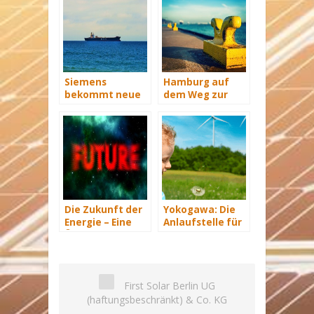
Siemens
Hamburg auf
bekommt neue
dem Weg zur
Wind-Service-
Windenergie-
Schiffe
Hauptstadt
Die Zukunft der
Yokogawa: Die
Energie – Eine
Anlaufstelle für
Übersicht Teil 3
industrielle
automatisiere
Lösungen im
Energiemanagement
First Solar Berlin UG
(haftungsbeschränkt) & Co. KG