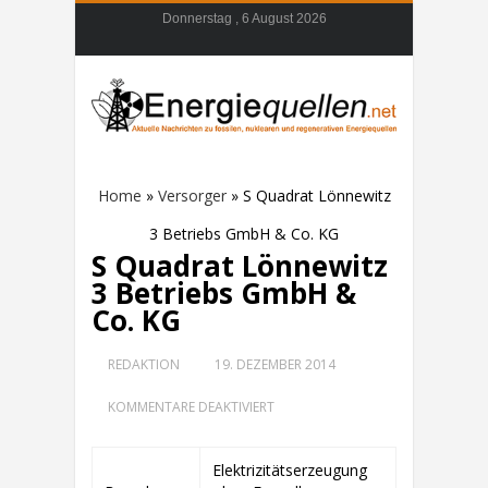
Donnerstag , 6 August 2026
Home
»
Versorger
»
S Quadrat Lönnewitz
3 Betriebs GmbH & Co. KG
S Quadrat Lönnewitz
3 Betriebs GmbH &
Co. KG
REDAKTION
19. DEZEMBER 2014
FÜR
KOMMENTARE DEAKTIVIERT
S
QUADRAT
LÖNNEWITZ
Elektrizitätserzeugung
3