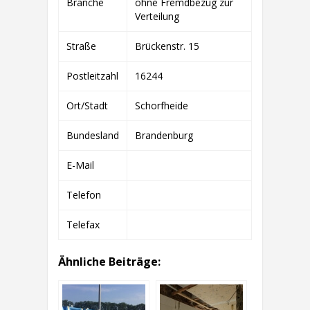
Branche
ohne Fremdbezug zur
BETRIEBS
GMBH
Verteilung
&
CO.
Straße
Brückenstr. 15
KG
Postleitzahl
16244
Ort/Stadt
Schorfheide
Bundesland
Brandenburg
E-Mail
Telefon
Telefax
Ähnliche Beiträge: