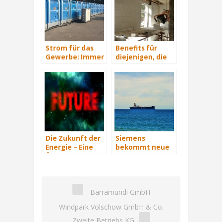
Strom für das
Benefits für
Gewerbe: Immer
diejenigen, die
mit Energie
energetisch
versorgt
sanieren
Die Zukunft der
Siemens
Energie – Eine
bekommt neue
Übersicht Teil 3
Wind-Service-
Schiffe
Barramundi GmbH
Windpark Völschow GmbH & Co.
Zweite Betriebs KG