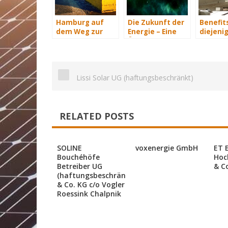
Hamburg auf
Die Zukunft der
Benefits
dem Weg zur
Energie – Eine
diejenig
Windenergie-
Übersicht Teil 3
energet
Hauptstadt
saniere
Lissi Solar UG (haftungsbeschränkt)
RELATED POSTS
SOLINE
voxenergie GmbH
ET 
Bouchéhöfe
Hoc
Betreiber UG
& C
(haftungsbeschränkt)
& Co. KG c/o Vogler
Roessink Chalpnik