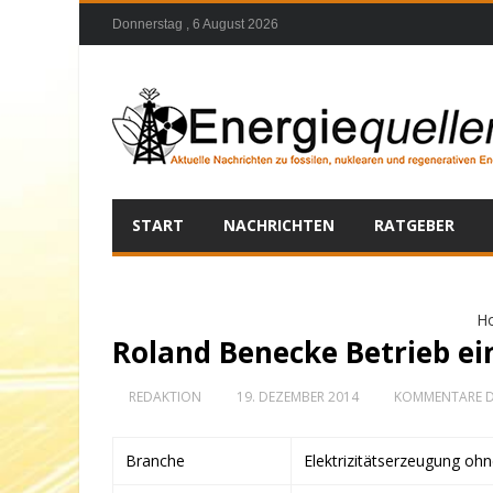
Donnerstag , 6 August 2026
START
NACHRICHTEN
RATGEBER
H
Roland Benecke Betrieb ei
REDAKTION
19. DEZEMBER 2014
KOMMENTARE D
Branche
Elektrizitätserzeugung oh