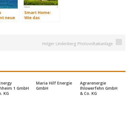
s
Smart Home:
t neue
Wie das
rvice-
intelligente
Zuhause beim
Energiesparen
hilft
Holger Lindenberg Photovoltaikanlage
Energy
Maria Hilf Energie
Agrarenergie
hheim 1 GmbH
GmbH
Ihlowerfehn GmbH
o. KG
& Co. KG