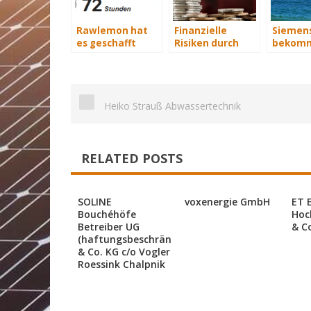
Rawlemon hat
Finanzielle
Siemen
es geschafft
Risiken durch
bekomm
Photovoltaik-
Wind-Se
Anlagen
Schiffe
absichern: die
Photovoltaikversicherung
Heiko Strauß Abwassertechnik
RELATED POSTS
SOLINE
voxenergie GmbH
ET 
Bouchéhöfe
Hoc
Betreiber UG
& C
(haftungsbeschränkt)
& Co. KG c/o Vogler
Roessink Chalpnik