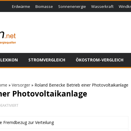
Erdwärme
Biomasse
Sonnenenergie
Wasserkraft
Windkr
LEXIKON
STROMVERGLEICH
ÖKOSTROM-VERGLEICH
ome
»
Versorger
»
Roland Benecke Betrieb einer Photovoltaikanlage
ner Photovoltaikanlage
FÜR
EAKTIVIERT
ROLAND
BENECKE
BETRIEB
ne Fremdbezug zur Verteilung
EINER
PHOTOVOLTAIKANLAGE