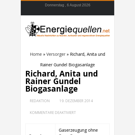
Donnerstag , 6 August 2026
Home
»
Versorger
»
Richard, Anita und
Rainer Gundel Biogasanlage
Richard, Anita und
Rainer Gundel
Biogasanlage
REDAKTION
19. DEZEMBER 2014
FÜR
KOMMENTARE DEAKTIVIERT
RICHARD,
ANITA
UND
Gaserzeugung ohne
RAINER