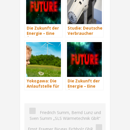
Die Zukunft der
Studie: Deutsche
Energie – Eine
Verbraucher
Übersicht Teil 3
sparen 2015
Hunderte Euro
an Heizkosten
Yokogawa: Die
Die Zukunft der
Anlaufstelle für
Energie – Eine
industrielle
Übersicht Teil 2
automatisiere
Lösungen im
Energiemanagement
Friedrich Summ, Bernd Lunz und
Sven Summ „SLS Wärmetechnik GbR“
Ernst Fragner Biogas Eichholz GbR