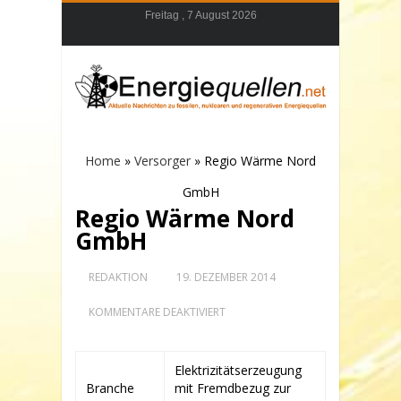
Freitag , 7 August 2026
Home
»
Versorger
»
Regio Wärme Nord
GmbH
Regio Wärme Nord
GmbH
REDAKTION
19. DEZEMBER 2014
FÜR
KOMMENTARE DEAKTIVIERT
REGIO
WÄRME
NORD
GMBH
Elektrizitätserzeugung
Branche
mit Fremdbezug zur