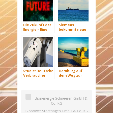
Die Zukunft der
Siemens
Energie – Eine
bekommt neue
Übersicht Teil 3
Wind-Service-
Schiffe
Studie: Deutsche
Hamburg auf
Verbraucher
dem Weg zur
sparen 2015
Windenergie-
Hunderte Euro
Hauptstadt
an Heizkosten
Bionenergie Schneeren GmbH &
Co. KG
Biopower Stadthagen GmbH & Co. KG