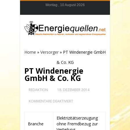
Montag , 10 August 2026
Home
»
Versorger
»
PT Windenergie GmbH
& Co. KG
PT Windenergie
GmbH & Co. KG
REDAKTION
18. DEZEMBER 2014
FÜR
KOMMENTARE DEAKTIVIERT
PT
WINDENERGIE
GMBH
Elektrizitätserzeugung
&
Branche
ohne Fremdbezug zur
CO.
KG
Verteilung