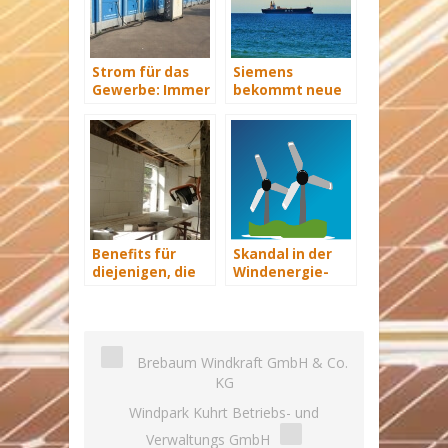
Strom für das
Siemens
Gewerbe: Immer
bekommt neue
mit Energie
Wind-Service-
versorgt
Schiffe
Benefits für
Skandal in der
diejenigen, die
Windenergie-
energetisch
Branche:
sanieren
Polnische
Versorger
entziehen sich
Brebaum Windkraft GmbH & Co.
Verpflichtungen
KG
Windpark Kuhrt Betriebs- und
Verwaltungs GmbH