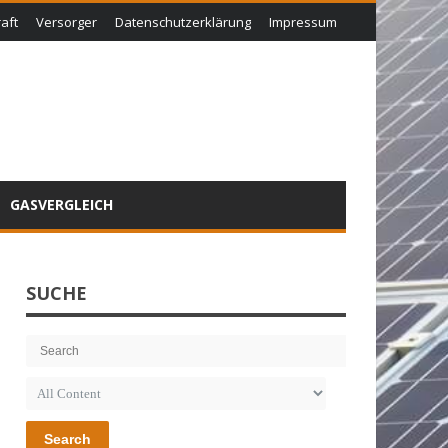
aft
Versorger
Datenschutzerklärung
Impressum
GASVERGLEICH
SUCHE
Search