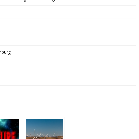
BETEILIGUNGSGESELLSCHAFT
MBH
&
CO.
KG
mburg