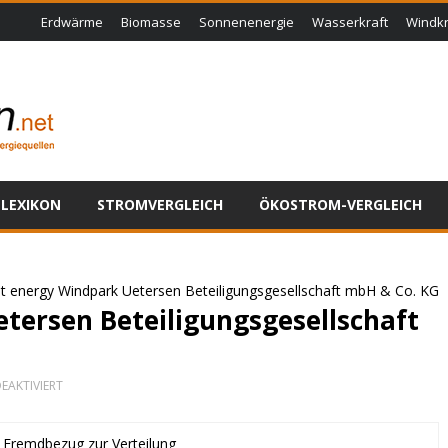
Erdwärme
Biomasse
Sonnenenergie
Wasserkraft
Windkr
LEXIKON
STROMVERGLEICH
ÖKOSTROM-VERGLEICH
t energy Windpark Uetersen Beteiligungsgesellschaft mbH & Co. KG
tersen Beteiligungsgesellschaft
FÜR
EAKTIVIERT
PLANET
ENERGY
WINDPARK
t Fremdbezug zur Verteilung
UETERSEN