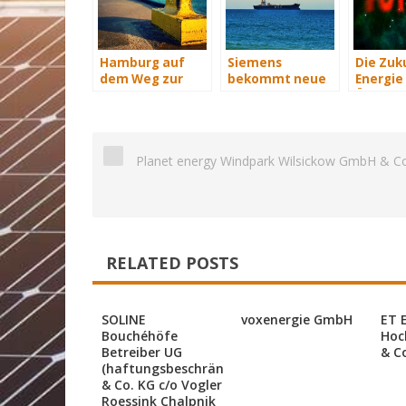
Hamburg auf
Siemens
Die Zuk
dem Weg zur
bekommt neue
Energie 
Windenergie-
Wind-Service-
Übersich
Hauptstadt
Schiffe
Planet energy Windpark Wilsickow GmbH & C
RELATED POSTS
SOLINE
voxenergie GmbH
ET 
Bouchéhöfe
Hoc
Betreiber UG
& C
(haftungsbeschränkt)
& Co. KG c/o Vogler
Roessink Chalpnik