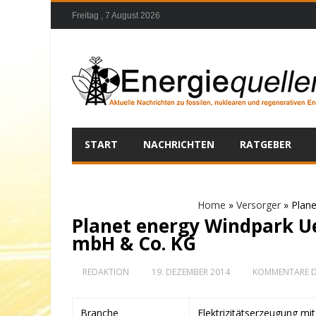
Freitag , 7 August 2026
START
NACHRICHTEN
RATGEBER
Home
»
Versorger
»
Plane
Planet energy Windpark Ue
mbH & Co. KG
REDAKTION
19. DEZEMBER 2014
KOMMENTARE D
Branche
Elektrizitätserzeugung mi