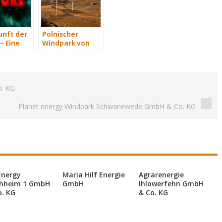
unft der
Polnischer
– Eine
Windpark von
t Teil 3
vortex in
Rekordzeit
gebaut
o. KG
Planet energy Windpark Schwanewede GmbH & Co. KG
Energy
Maria Hilf Energie
Agrarenergie
hheim 1 GmbH
GmbH
Ihlowerfehn GmbH
o. KG
& Co. KG