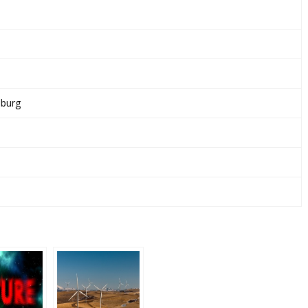
&
CO.
KG
mburg