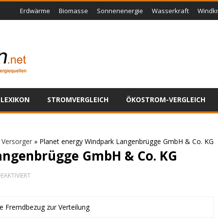
Erdwärme
Biomasse
Sonnenenergie
Wasserkraft
Windkr
LEXIKON
STROMVERGLEICH
ÖKOSTROM-VERGLEICH
»
Versorger
»
Planet energy Windpark Langenbrügge GmbH & Co. KG
Langenbrügge GmbH & Co. KG
FÜR
EAKTIVIERT
PLANET
ENERGY
WINDPARK
LANGENBRÜGGE
ne Fremdbezug zur Verteilung
GMBH