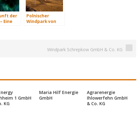
unft der
Polnischer
– Eine
Windpark von
t Teil 3
vortex in
Rekordzeit
gebaut
Windpark Schrepkow GmbH & Co. KG
Energy
Maria Hilf Energie
Agrarenergie
hheim 1 GmbH
GmbH
Ihlowerfehn GmbH
o. KG
& Co. KG