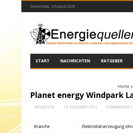
Donnerstag , 6 August 2026
START
NACHRICHTEN
RATGEBER
Home
Planet energy Windpark 
REDAKTION
19. DEZEMBER 2014
KOMMENTARE D
Branche
Elektrizitätserzeugung oh