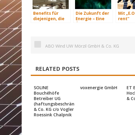
Benefits für
Die Zukunft der
Mit „E.O
diejenigen, die
Energie – Eine
rent“
energetisch
Übersicht Teil 3
Möglich
sanieren
Pacht v
Photovo
Anlagen
ABO Wind UW Mörzil GmbH & Co. KG
teurer
Anschaf
RELATED POSTS
SOLINE
voxenergie GmbH
ET 
Bouchéhöfe
Hoc
Betreiber UG
& C
(haftungsbeschränkt)
& Co. KG c/o Vogler
Roessink Chalpnik