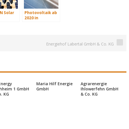
N Solar
Photovoltaik ab
2020 in
keit zur
Großbritannien
on
wettbewerbsfähig
ltaik-
 statt
Energiehof Labertal GmbH & Co. KG
fung
Energy
Maria Hilf Energie
Agrarenergie
hheim 1 GmbH
GmbH
Ihlowerfehn GmbH
o. KG
& Co. KG