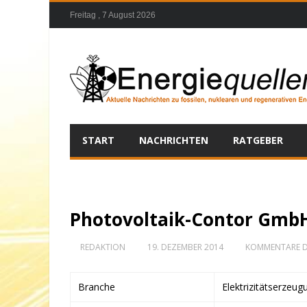
Freitag , 7 August 2026
START
NACHRICHTEN
RATGEBER
Photovoltaik-Contor GmbH
REDAKTION
19. DEZEMBER 2014
KOMMENTARE D
Branche
Elektrizitätserzeug