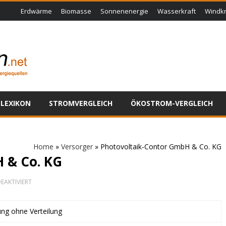
Erdwärme
Biomasse
Sonnenenergie
Wasserkraft
Windkr
LEXIKON
STROMVERGLEICH
ÖKOSTROM-VERGLEICH
Home
»
Versorger
»
Photovoltaik-Contor GmbH & Co. KG
 & Co. KG
FÜR
EAKTIVIERT
PHOTOVOLTAIK-
CONTOR
GMBH
ung ohne Verteilung
&
CO.