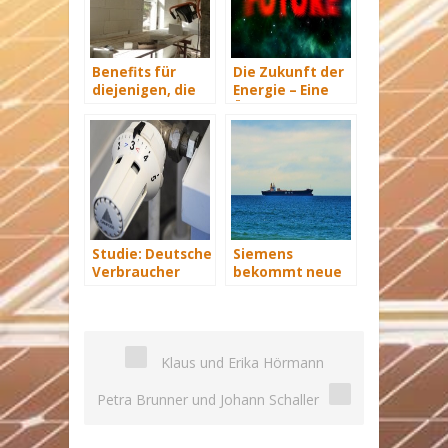
Benefits für
Die Zukunft der
diejenigen, die
Energie – Eine
energetisch
Übersicht Teil 3
sanieren
Studie: Deutsche
Siemens
Verbraucher
bekommt neue
sparen 2015
Wind-Service-
Hunderte Euro
Schiffe
an Heizkosten
Klaus und Erika Hörmann
Petra Brunner und Johann Schaller