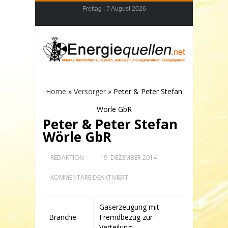
Freitag , 7 August 2026
Home
»
Versorger
»
Peter & Peter Stefan
Wörle GbR
Peter & Peter Stefan
Wörle GbR
REDAKTION
19. DEZEMBER 2014
FÜR
KOMMENTARE DEAKTIVIERT
PETER
&
PETER
Gaserzeugung mit
STEFAN
Branche
Fremdbezug zur
WÖRLE
GBR
Verteilung