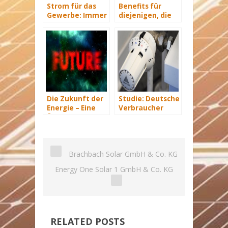
Strom für das
Benefits für
Gewerbe: Immer
diejenigen, die
mit Energie
energetisch
versorgt
sanieren
Die Zukunft der
Studie: Deutsche
Energie – Eine
Verbraucher
Übersicht Teil 3
sparen 2015
Hunderte Euro
an Heizkosten
Brachbach Solar GmbH & Co. KG
Energy One Solar 1 GmbH & Co. KG
RELATED POSTS