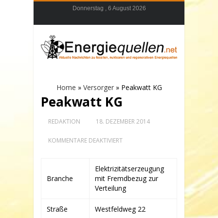
Donnerstag , 6 August 2026
Home
»
Versorger
»
Peakwatt KG
Peakwatt KG
REDAKTION
18. DEZEMBER 2014
FÜR
KOMMENTARE DEAKTIVIERT
PEAKWATT
KG
Elektrizitätserzeugung
Branche
mit Fremdbezug zur
Verteilung
Straße
Westfeldweg 22