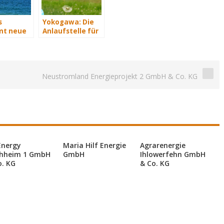
s
Yokogawa: Die
t neue
Anlaufstelle für
rvice-
industrielle
automatisiere
Lösungen im
Energiemanagement
Neustromland Energieprojekt 2 GmbH & Co. KG
Energy
Maria Hilf Energie
Agrarenergie
hheim 1 GmbH
GmbH
Ihlowerfehn GmbH
o. KG
& Co. KG