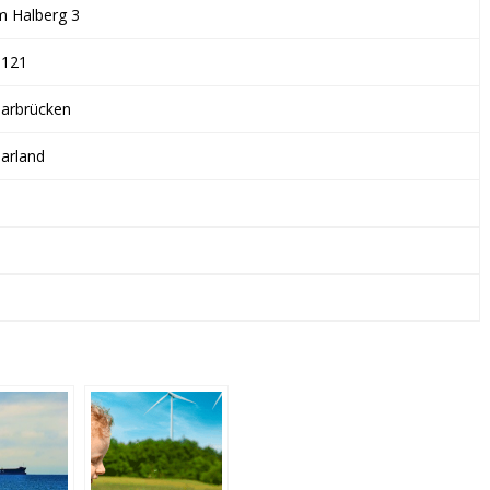
CO.
 Halberg 3
KG
6121
arbrücken
arland