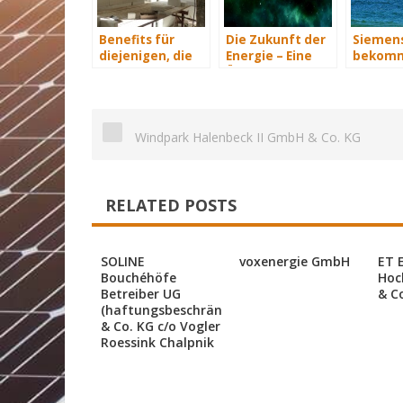
Benefits für
Die Zukunft der
Siemen
diejenigen, die
Energie – Eine
bekomm
energetisch
Übersicht Teil 3
Wind-Se
sanieren
Schiffe
Windpark Halenbeck II GmbH & Co. KG
RELATED POSTS
SOLINE
voxenergie GmbH
ET 
Bouchéhöfe
Hoc
Betreiber UG
& C
(haftungsbeschränkt)
& Co. KG c/o Vogler
Roessink Chalpnik