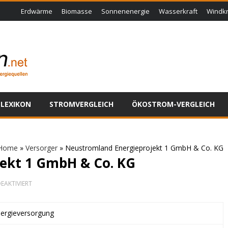
Erdwärme
Biomasse
Sonnenenergie
Wasserkraft
Windkr
LEXIKON
STROMVERGLEICH
ÖKOSTROM-VERGLEICH
Home
»
Versorger
»
Neustromland Energieprojekt 1 GmbH & Co. KG
ekt 1 GmbH & Co. KG
FÜR
EAKTIVIERT
NEUSTROMLAND
ENERGIEPROJEKT
1
ergieversorgung
GMBH
&