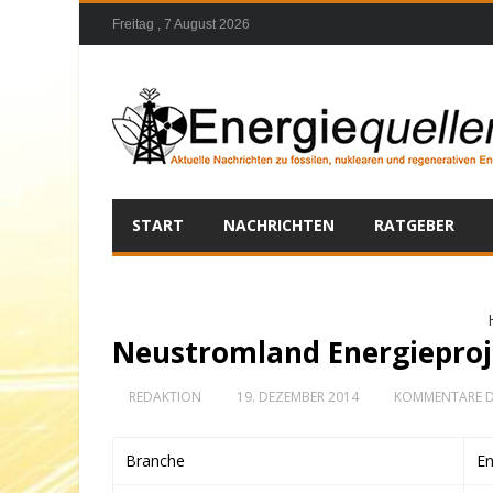
Freitag , 7 August 2026
START
NACHRICHTEN
RATGEBER
Neustromland Energieproj
REDAKTION
19. DEZEMBER 2014
KOMMENTARE D
Branche
En