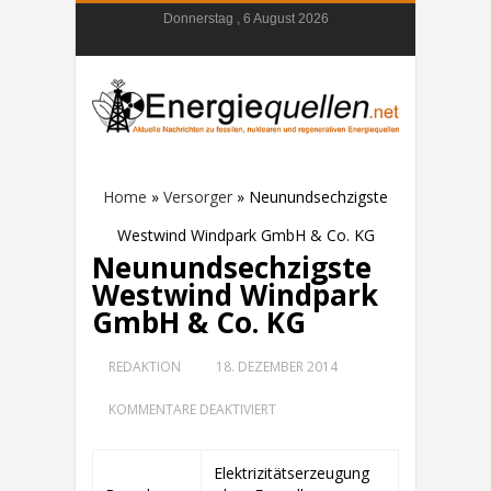
Donnerstag , 6 August 2026
Home
»
Versorger
»
Neunundsechzigste
Westwind Windpark GmbH & Co. KG
Neunundsechzigste
Westwind Windpark
GmbH & Co. KG
REDAKTION
18. DEZEMBER 2014
FÜR
KOMMENTARE DEAKTIVIERT
NEUNUNDSECHZIGSTE
WESTWIND
WINDPARK
Elektrizitätserzeugung
GMBH