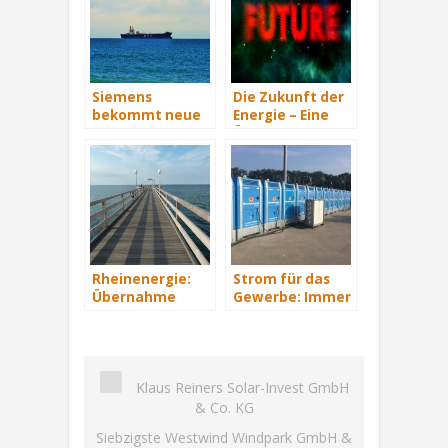
Siemens
Die Zukunft der
bekommt neue
Energie – Eine
Wind-Service-
Übersicht Teil 3
Schiffe
Rheinenergie:
Strom für das
Übernahme
Gewerbe: Immer
eines Windparks
mit Energie
in Mecklenburg-
versorgt
Vorpommern
Klaus Reiners Solar-Invest GmbH
& Co. KG
Siebzigste Westwind Windpark GmbH &