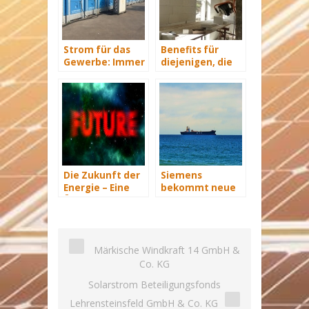
Strom für das
Benefits für
Gewerbe: Immer
diejenigen, die
mit Energie
energetisch
versorgt
sanieren
Die Zukunft der
Siemens
Energie – Eine
bekommt neue
Übersicht Teil 3
Wind-Service-
Schiffe
Märkische Windkraft 14 GmbH &
Co. KG
Solarstrom Beteiligungsfonds
Lehrensteinsfeld GmbH & Co. KG