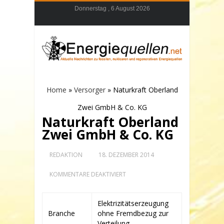
Donnerstag , 6 August 2026
Home
»
Versorger
»
Naturkraft Oberland
Zwei GmbH & Co. KG
Naturkraft Oberland
Zwei GmbH & Co. KG
REDAKTION
18. DEZEMBER 2014
FÜR
KOMMENTARE DEAKTIVIERT
NATURKRAFT
OBERLAND
ZWEI
Elektrizitätserzeugung
GMBH
Branche
ohne Fremdbezug zur
&
CO.
Verteilung