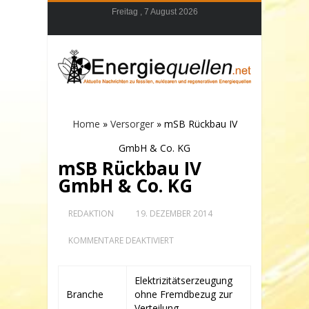
Freitag , 7 August 2026
Home
»
Versorger
»
mSB Rückbau IV
GmbH & Co. KG
mSB Rückbau IV
GmbH & Co. KG
REDAKTION
19. DEZEMBER 2014
FÜR
KOMMENTARE DEAKTIVIERT
MSB
RÜCKBAU
IV
Elektrizitätserzeugung
GMBH
Branche
ohne Fremdbezug zur
&
CO.
Verteilung