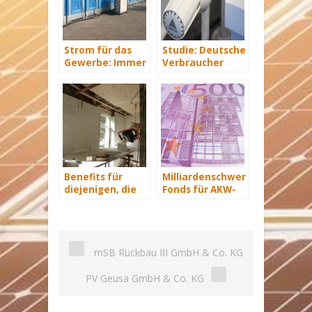
Strom für das
Studie: Deutsche
Gewerbe: Immer
Verbraucher
mit Energie
sparen 2015
versorgt
Hunderte Euro
an Heizkosten
Benefits für
Milliardenschwerer
diejenigen, die
Fonds für AKW-
energetisch
Rückbau geplant
sanieren
mSB Rückbau III GmbH & Co. KG
PV Geusa GmbH & Co. KG