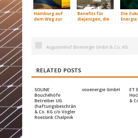
Hamburg auf
Benefits für
Die Zuk
dem Weg zur
diejenigen, die
Energie 
Windenergie-
energetisch
Übersich
Hauptstadt
sanieren
Augustenhof Bioenergie GmbH & Co. KG
RELATED POSTS
SOLINE
voxenergie GmbH
ET 
Bouchéhöfe
Hoc
Betreiber UG
& C
(haftungsbeschränkt)
& Co. KG c/o Vogler
Roessink Chalpnik