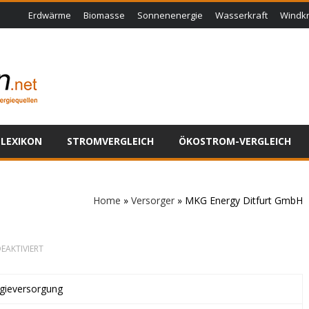
Erdwärme
Biomasse
Sonnenenergie
Wasserkraft
Windkr
LEXIKON
STROMVERGLEICH
ÖKOSTROM-VERGLEICH
Home
»
Versorger
»
MKG Energy Ditfurt GmbH
FÜR
EAKTIVIERT
MKG
ENERGY
DITFURT
gieversorgung
GMBH