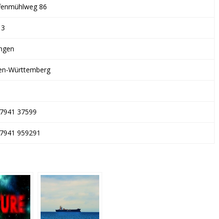
fenmühlweg 86
13
ngen
en-Württemberg
7941 37599
 7941 959291