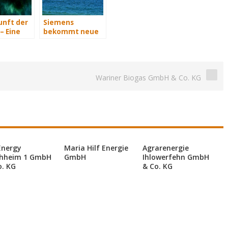
unft der
Siemens
– Eine
bekommt neue
t Teil 3
Wind-Service-
Schiffe
Wariner Biogas GmbH & Co. KG
Energy
Maria Hilf Energie
Agrarenergie
hheim 1 GmbH
GmbH
Ihlowerfehn GmbH
o. KG
& Co. KG