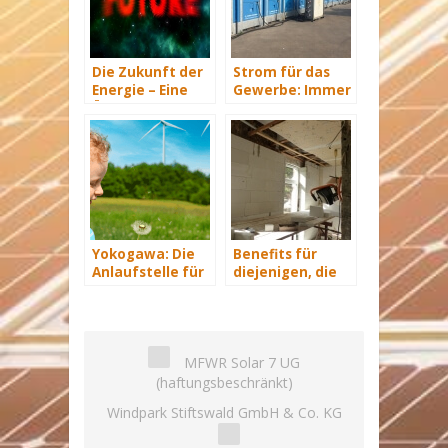
Die Zukunft der
Strom für das
Energie – Eine
Gewerbe: Immer
Übersicht Teil 3
mit Energie
versorgt
Yokogawa: Die
Benefits für
Anlaufstelle für
diejenigen, die
industrielle
energetisch
automatisiere
sanieren
Lösungen im
Energiemanagement
MFWR Solar 7 UG
(haftungsbeschränkt)
Windpark Stiftswald GmbH & Co. KG