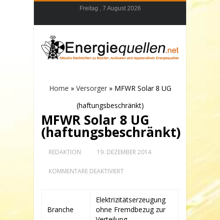
Freitag , 7 August 2026
Home
»
Versorger
»
MFWR Solar 8 UG
(haftungsbeschränkt)
MFWR Solar 8 UG
(haftungsbeschränkt)
REDAKTION
19. DEZEMBER 2014
FÜR
KOMMENTARE DEAKTIVIERT
MFWR
SOLAR
8
Elektrizitätserzeugung
UG
Branche
ohne Fremdbezug zur
(HAFTUNGSBESCHRÄNKT)
Verteilung