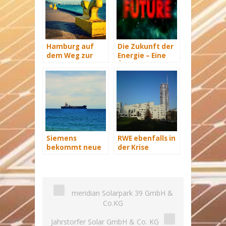
Hamburg auf
Die Zukunft der
dem Weg zur
Energie – Eine
Windenergie-
Übersicht Teil 3
Hauptstadt
Siemens
RWE ebenfalls in
bekommt neue
der Krise
Wind-Service-
Schiffe
meridian Solarpark 39 GmbH &
Co.KG
Jahrstorfer Solar GmbH & Co. KG