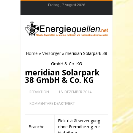
Freitag , 7 August 2026
Home
»
Versorger
»
meridian Solarpark 38
GmbH & Co. KG
meridian Solarpark
38 GmbH & Co. KG
REDAKTION
18. DEZEMBER 2014
FÜR
KOMMENTARE DEAKTIVIERT
MERIDIAN
SOLARPARK
38
Elektrizitätserzeugung
GMBH
Branche
ohne Fremdbezug zur
&
CO.
Verteilung