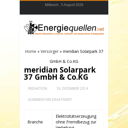
Mittwoch , 5 August 2026
Home
»
Versorger
»
meridian Solarpark 37
GmbH & Co.KG
meridian Solarpark
37 GmbH & Co.KG
REDAKTION
18. DEZEMBER 2014
FÜR
KOMMENTARE DEAKTIVIERT
MERIDIAN
SOLARPARK
37
Elektrizitätserzeugung
GMBH
Branche
ohne Fremdbezug zur
&
CO.KG
Verteilung