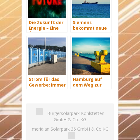
Die Zukunft der
Siemens
Energie – Eine
bekommt neue
Übersicht Teil 3
Wind-Service-
Schiffe
Strom für das
Hamburg auf
Gewerbe: Immer
dem Weg zur
mit Energie
Windenergie-
versorgt
Hauptstadt
Bürgersolarpark Kohlstetten
GmbH & Co. KG
meridian Solarpark 36 GmbH & Co.KG