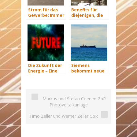
Strom für das
Benefits für
Gewerbe: Immer
diejenigen, die
mit Energie
energetisch
versorgt
sanieren
Die Zukunft der
Siemens
Energie – Eine
bekommt neue
Übersicht Teil 3
Wind-Service-
Schiffe
Markus und Stefan Coenen GbR
Photovoltaikanlage
Timo Zeller und Werner Zeller GbR