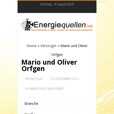
Sonntag , 9 August 2026
Home
»
Versorger
»
Mario und Oliver
Orfgen
Mario und Oliver
Orfgen
REDAKTION
19. DEZEMBER 2014
FÜR
KOMMENTARE DEAKTIVIERT
MARIO
UND
OLIVER
Branche
ORFGEN