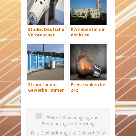
Studie: Deutsche
RWE ebenfalls in
Verbraucher
der Krise
sparen 2015
Hunderte Euro
an Heizkosten
Strom für das
Preise sinken bei
Gewerbe: Immer
242
mit Energie
Stromversorgern
versorgt
zum
Jahreswechsel
Elektrizitätserzeugung ohne
Fremdbezug zur Verteilung
Fritz Gebhardt Angelika Gebhard Solar