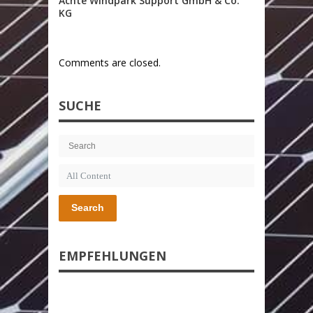
Achte Windpark Support GmbH & Co.
KG
Comments are closed.
SUCHE
Search
EMPFEHLUNGEN