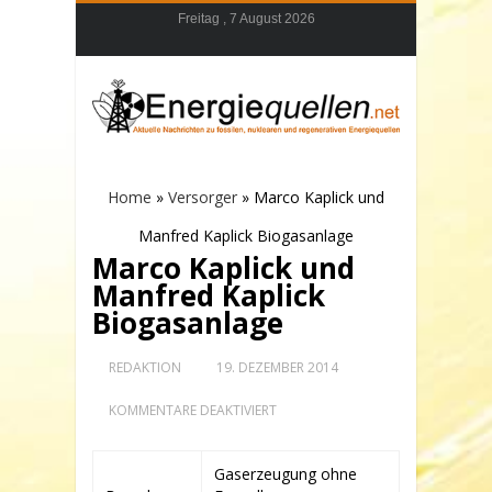
Freitag , 7 August 2026
Home
»
Versorger
»
Marco Kaplick und
Manfred Kaplick Biogasanlage
Marco Kaplick und
Manfred Kaplick
Biogasanlage
REDAKTION
19. DEZEMBER 2014
FÜR
KOMMENTARE DEAKTIVIERT
MARCO
KAPLICK
UND
Gaserzeugung ohne
MANFRED