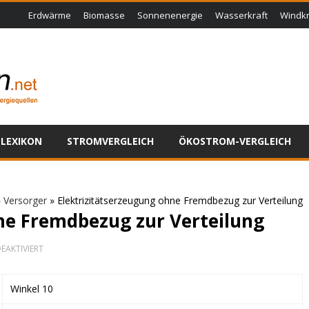
Erdwärme
Biomasse
Sonnenenergie
Wasserkraft
Windkr
LEXIKON
STROMVERGLEICH
ÖKOSTROM-VERGLEICH
»
Versorger
»
Elektrizitätserzeugung ohne Fremdbezug zur Verteilung
ne Fremdbezug zur Verteilung
FÜR
EAKTIVIERT
ELEKTRIZITÄTSERZEUGUNG
OHNE
FREMDBEZUG
Winkel 10
ZUR
VERTEILUNG