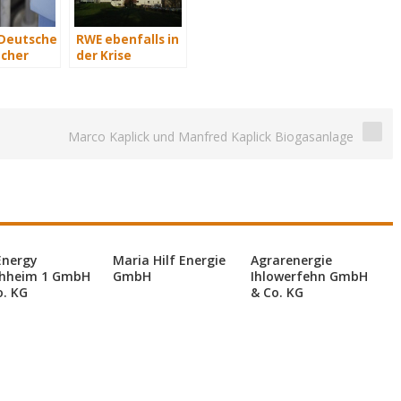
 Deutsche
RWE ebenfalls in
cher
der Krise
2015
e Euro
kosten
Marco Kaplick und Manfred Kaplick Biogasanlage
Energy
Maria Hilf Energie
Agrarenergie
hheim 1 GmbH
GmbH
Ihlowerfehn GmbH
o. KG
& Co. KG