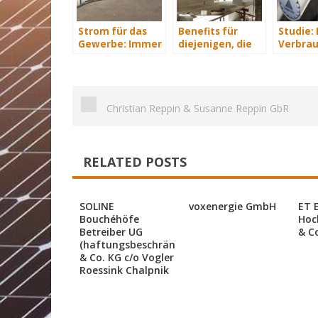
Strom für das
Benefits für
Studie:
Gewerbe: Immer
diejenigen, die
Verbrau
mit Energie
energetisch
sparen 
versorgt
sanieren
Hundert
an Heiz
Christian Reppin & Susanne Reppin GbR
RELATED POSTS
SOLINE
voxenergie GmbH
ET 
Bouchéhöfe
Hoc
Betreiber UG
& C
(haftungsbeschränkt)
& Co. KG c/o Vogler
Roessink Chalpnik