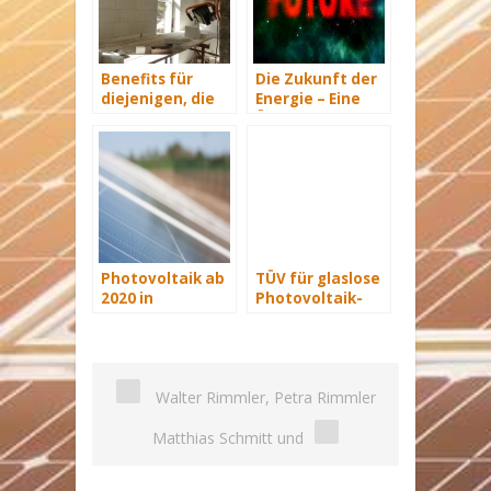
Benefits für
Die Zukunft der
diejenigen, die
Energie – Eine
energetisch
Übersicht Teil 3
sanieren
Photovoltaik ab
TÜV für glaslose
2020 in
Photovoltaik-
Großbritannien
Module
wettbewerbsfähig
Walter Rimmler, Petra Rimmler
Matthias Schmitt und