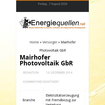
Freitag , 7 August 2026
Home
»
Versorger
»
Mairhofer
Photovoltaik GbR
Mairhofer
Photovoltaik GbR
REDAKTION
19. DEZEMBER 2014
FÜR
KOMMENTARE DEAKTIVIERT
MAIRHOFER
PHOTOVOLTAIK
GBR
Elektrizitätserzeugung
Branche
mit Fremdbezug zur
Verteilung