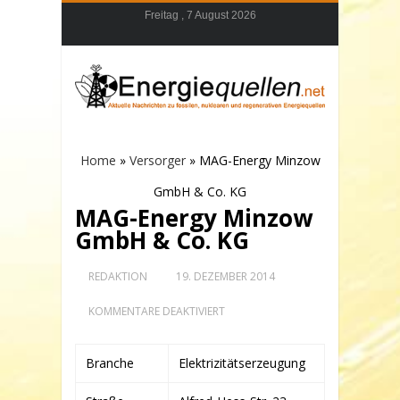
Freitag , 7 August 2026
Home
»
Versorger
»
MAG-Energy Minzow
GmbH & Co. KG
MAG-Energy Minzow
GmbH & Co. KG
REDAKTION
19. DEZEMBER 2014
FÜR
KOMMENTARE DEAKTIVIERT
MAG-
ENERGY
MINZOW
Branche
Elektrizitätserzeugung
GMBH
&
CO.