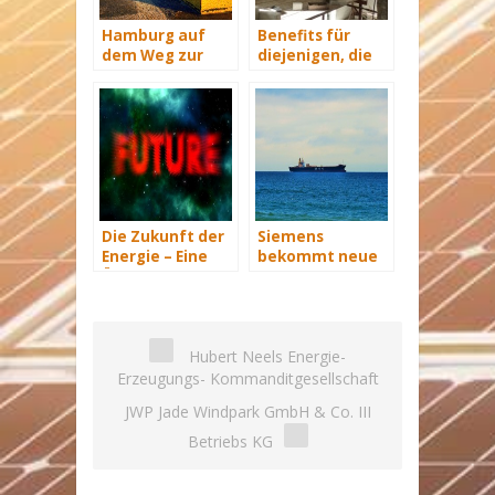
Hamburg auf
Benefits für
dem Weg zur
diejenigen, die
Windenergie-
energetisch
Hauptstadt
sanieren
Die Zukunft der
Siemens
Energie – Eine
bekommt neue
Übersicht Teil 3
Wind-Service-
Schiffe
Hubert Neels Energie-
Erzeugungs- Kommanditgesellschaft
JWP Jade Windpark GmbH & Co. III
Betriebs KG