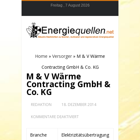
Freitag , 7 August 2026
Home
»
Versorger
»
M & V Wärme
Contracting GmbH & Co. KG
M & V Wärme
Contracting GmbH &
Co. KG
REDAKTION
18. DEZEMBER 2014
FÜR
KOMMENTARE DEAKTIVIERT
M
&
V
Branche
Elektrizitätsübertragung
WÄRME