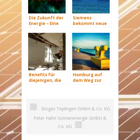
Die Zukunft der
Siemens
Energie – Eine
bekommt neue
Übersicht Teil 3
Wind-Service-
Schiffe
Benefits für
Hamburg auf
diejenigen, die
dem Weg zur
energetisch
Windenergie-
sanieren
Hauptstadt
Biogas Teplingen GmbH & Co. KG
Peter Hahn Sonnenenergie GmbH &
Co. KG