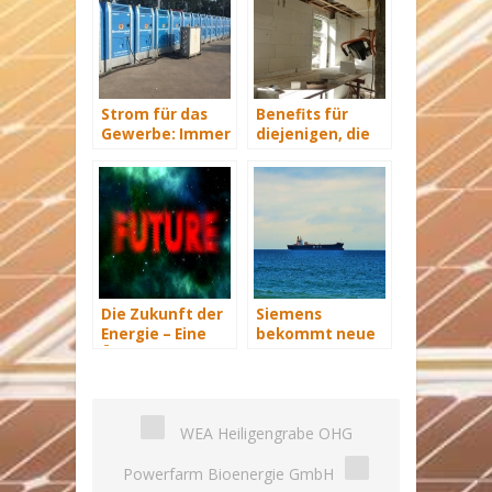
Strom für das
Benefits für
Gewerbe: Immer
diejenigen, die
mit Energie
energetisch
versorgt
sanieren
Die Zukunft der
Siemens
Energie – Eine
bekommt neue
Übersicht Teil 3
Wind-Service-
Schiffe
WEA Heiligengrabe OHG
Powerfarm Bioenergie GmbH