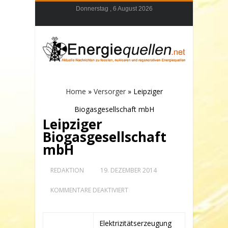
Donnerstag , 6 August 2026
Home
»
Versorger
»
Leipziger
Biogasgesellschaft mbH
Leipziger
Biogasgesellschaft
mbH
REDAKTION
19. DEZEMBER 2014
FÜR
KOMMENTARE DEAKTIVIERT
LEIPZIGER
BIOGASGESELLSCHAFT
MBH
Elektrizitätserzeugung