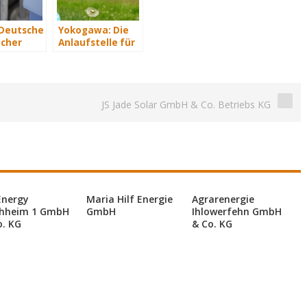
 Deutsche
Yokogawa: Die
cher
Anlaufstelle für
2015
industrielle
e Euro
automatisiere
kosten
Lösungen im
Energiemanagement
JS Jade Solar GmbH & Co. Betriebs KG
Energy
Maria Hilf Energie
Agrarenergie
hheim 1 GmbH
GmbH
Ihlowerfehn GmbH
o. KG
& Co. KG