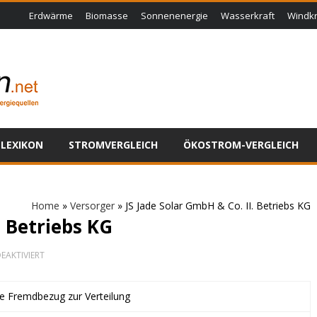
Erdwärme
Biomasse
Sonnenenergie
Wasserkraft
Windkr
LEXIKON
STROMVERGLEICH
ÖKOSTROM-VERGLEICH
Home
»
Versorger
»
JS Jade Solar GmbH & Co. II. Betriebs KG
. Betriebs KG
FÜR
EAKTIVIERT
JS
JADE
SOLAR
ne Fremdbezug zur Verteilung
GMBH
&