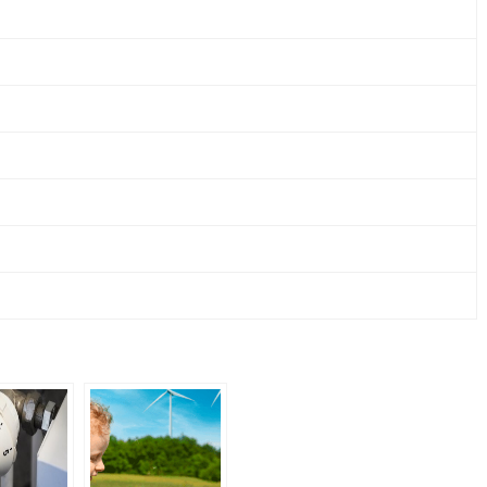
CO.
II.
BETRIEBS
KG