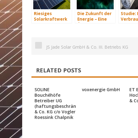
Riesiges
Die Zukunft der
Studie:
Solarkraftwerk
Energie – Eine
Verbrau
von Trina Solar
Übersicht Teil 3
sparen 
geht ans Netz
Hundert
an Heiz
JS Jade Solar GmbH & Co. III. Betriebs KG
RELATED POSTS
SOLINE
voxenergie GmbH
ET 
Bouchéhöfe
Hoc
Betreiber UG
& C
(haftungsbeschränkt)
& Co. KG c/o Vogler
Roessink Chalpnik