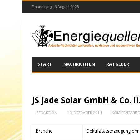
Donnerstag , 6 August 2026
START
NACHRICHTEN
RATGEBER
JS Jade Solar GmbH & Co. II
REDAKTION
19. DEZEMBER 2014
KOMMENTARE D
Branche
Elektrizitätserzeugung oh