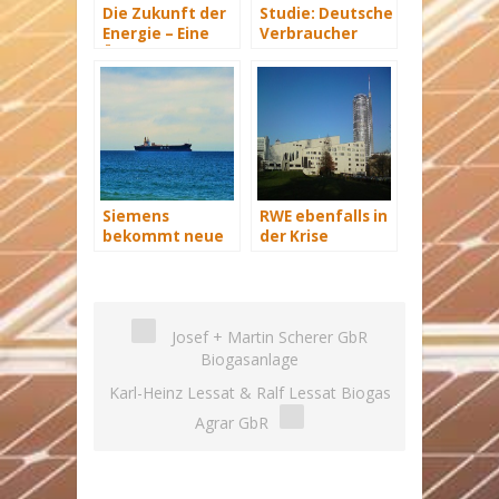
Die Zukunft der
Studie: Deutsche
Energie – Eine
Verbraucher
Übersicht Teil 3
sparen 2015
Hunderte Euro
an Heizkosten
Siemens
RWE ebenfalls in
bekommt neue
der Krise
Wind-Service-
Schiffe
Josef + Martin Scherer GbR
Biogasanlage
Karl-Heinz Lessat & Ralf Lessat Biogas
Agrar GbR