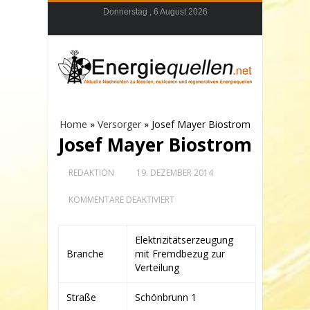
Donnerstag , 6 August 2026
Home
»
Versorger
»
Josef Mayer Biostrom
Josef Mayer Biostrom
REDAKTION
19. DEZEMBER 2014
FÜR
KOMMENTARE DEAKTIVIERT
JOSEF
MAYER
BIOSTROM
Elektrizitätserzeugung
Branche
mit Fremdbezug zur
Verteilung
Straße
Schönbrunn 1