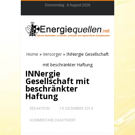
Donnerstag , 6 August 2026
Home
»
Versorger
»
INNergie Gesellschaft
mit beschränkter Haftung
INNergie
Gesellschaft mit
beschränkter
Haftung
REDAKTION
19. DEZEMBER 2014
FÜR
KOMMENTARE DEAKTIVIERT
INNERGIE
GESELLSCHAFT
MIT