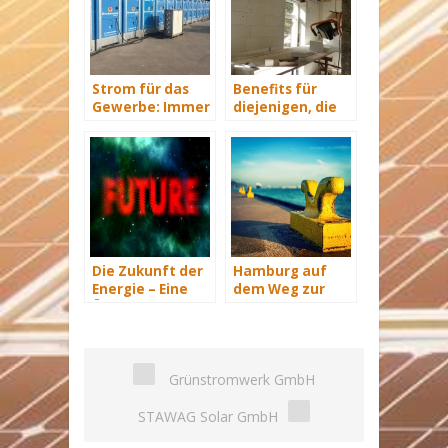
Strom für das
Benefits für
Gewerbe: Immer
diejenigen, die
mit Energie
energetisch
versorgt
sanieren
Die Zukunft der
Hamburg auf
Energie – Eine
dem Weg zur
Übersicht Teil 3
Windenergie-
Hauptstadt
Grünstromwerk GmbH
STAWAG Solar GmbH