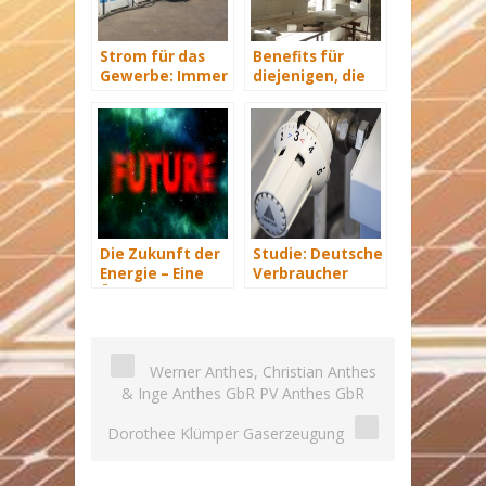
Strom für das
Benefits für
Gewerbe: Immer
diejenigen, die
mit Energie
energetisch
versorgt
sanieren
Die Zukunft der
Studie: Deutsche
Energie – Eine
Verbraucher
Übersicht Teil 3
sparen 2015
Hunderte Euro
an Heizkosten
Werner Anthes, Christian Anthes
& Inge Anthes GbR PV Anthes GbR
Dorothee Klümper Gaserzeugung