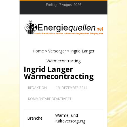
Freitag , 7 August 2026
Home
»
Versorger
»
Ingrid Langer
Wärmecontracting
Ingrid Langer
Wärmecontracting
REDAKTION
19. DEZEMBER 2014
FÜR
KOMMENTARE DEAKTIVIERT
INGRID
LANGER
WÄRMECONTRACTING
Wärme- und
Branche
Kälteversorgung