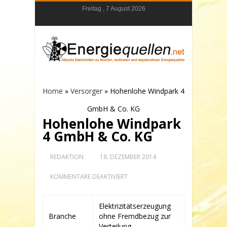
Freitag , 7 August 2026
Home
»
Versorger
»
Hohenlohe Windpark 4
GmbH & Co. KG
Hohenlohe Windpark
4 GmbH & Co. KG
REDAKTION
18. DEZEMBER 2014
FÜR
KOMMENTARE DEAKTIVIERT
HOHENLOHE
WINDPARK
4
Elektrizitätserzeugung
GMBH
Branche
ohne Fremdbezug zur
&
CO.
Verteilung