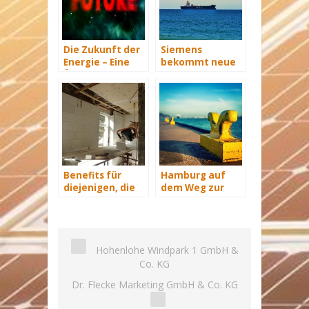
Die Zukunft der
Siemens
Energie – Eine
bekommt neue
Übersicht Teil 3
Wind-Service-
Schiffe
Benefits für
Hamburg auf
diejenigen, die
dem Weg zur
energetisch
Windenergie-
sanieren
Hauptstadt
Hohenlohe Windpark 1 GmbH &
Co. KG
Dr. Flecke Marketing GmbH & Co. KG