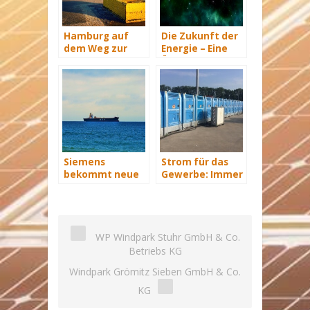
Hamburg auf
Die Zukunft der
dem Weg zur
Energie – Eine
Windenergie-
Übersicht Teil 3
Hauptstadt
Siemens
Strom für das
bekommt neue
Gewerbe: Immer
Wind-Service-
mit Energie
Schiffe
versorgt
WP Windpark Stuhr GmbH & Co.
Betriebs KG
Windpark Grömitz Sieben GmbH & Co.
KG