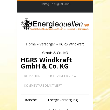
Freitag , 7 August 2026
Home
»
Versorger
»
HGRS Windkraft
GmbH & Co. KG
HGRS Windkraft
GmbH & Co. KG
REDAKTION
18. DEZEMBER 2014
FÜR
KOMMENTARE DEAKTIVIERT
HGRS
WINDKRAFT
GMBH
Branche
Energieversorgung
&
CO.
KG