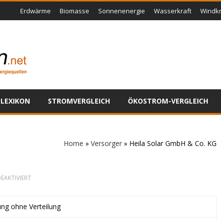
Erdwärme
Biomasse
Sonnenenergie
Wasserkraft
Windkr
LEXIKON
STROMVERGLEICH
ÖKOSTROM-VERGLEICH
Home
»
Versorger
»
Heila Solar GmbH & Co. KG
FÜR
EAKTIVIERT
HEILA
SOLAR
GMBH
ung ohne Verteilung
&
CO.