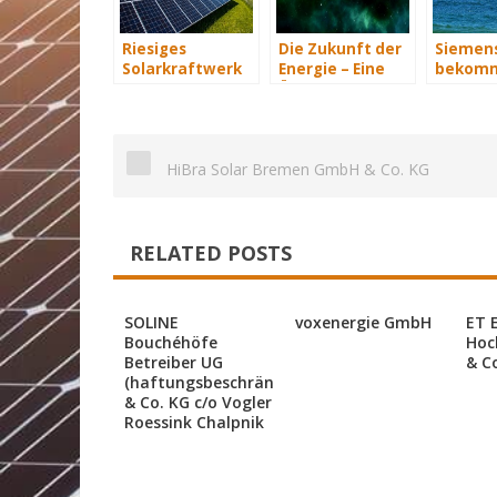
Riesiges
Die Zukunft der
Siemen
Solarkraftwerk
Energie – Eine
bekomm
von Trina Solar
Übersicht Teil 3
Wind-Se
geht ans Netz
Schiffe
HiBra Solar Bremen GmbH & Co. KG
RELATED POSTS
SOLINE
voxenergie GmbH
ET 
Bouchéhöfe
Hoc
Betreiber UG
& C
(haftungsbeschränkt)
& Co. KG c/o Vogler
Roessink Chalpnik