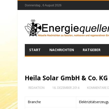
Donnerstag , 6 August 2026
START
NACHRICHTEN
RATGEBER
Heila Solar GmbH & Co. KG
REDAKTION
18. DEZEMBER 2014
KOMMENTARE D
Branche
Elektrizitätserzeug