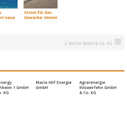
s
Strom für das
t neue
Gewerbe: Immer
rvice-
mit Energie
versorgt
2. BioCor GmbH & Co. KG
Energy
Maria Hilf Energie
Agrarenergie
hheim 1 GmbH
GmbH
Ihlowerfehn GmbH
o. KG
& Co. KG