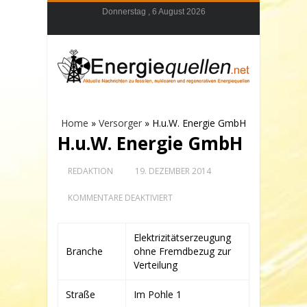
Donnerstag , 6 August 2026
Home
»
Versorger
»
H.u.W. Energie GmbH
H.u.W. Energie GmbH
REDAKTION
19. DEZEMBER 2014
FÜR
KOMMENTARE DEAKTIVIERT
H.U.W.
ENERGIE
GMBH
Elektrizitätserzeugung
Branche
ohne Fremdbezug zur
Verteilung
Straße
Im Pohle 1