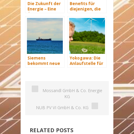
Die Zukunft der
Benefits für
Energie – Eine
diejenigen, die
Übersicht Teil 3
energetisch
sanieren
Siemens
Yokogawa: Die
bekommt neue
Anlaufstelle für
Wind-Service-
industrielle
Schiffe
automatisiere
Lösungen im
Energiemanagement
Mossandl GmbH & Co. Energie
KG
NUB PV VI GmbH & Co. KG
RELATED POSTS