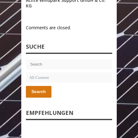
Achte Windpark Support GmbH & Co.
KG
Comments are closed.
SUCHE
Search
EMPFEHLUNGEN