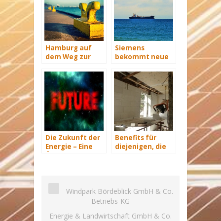
Hamburg auf
Siemens
dem Weg zur
bekommt neue
Windenergie-
Wind-Service-
Hauptstadt
Schiffe
Die Zukunft der
Benefits für
Energie – Eine
diejenigen, die
Übersicht Teil 3
energetisch
sanieren
Windpark Bördeblick GmbH & Co.
Betriebs-KG
Energie & Landwirtschaft GmbH & Co.