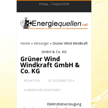
Freitag , 7 August 2026
Home
»
Versorger
»
Grüner Wind Windkraft
GmbH & Co. KG
Grüner Wind
Windkraft GmbH &
Co. KG
REDAKTION
18. DEZEMBER 2014
FÜR
KOMMENTARE DEAKTIVIERT
GRÜNER
WIND
WINDKRAFT
Elektrizitätserzeugung
GMBH