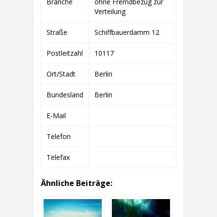
Branche
ohne Fremdbezug zur
10.
WINDPARK
Verteilung
&
CO.
Straße
Schiffbauerdamm 12
KG
Postleitzahl
10117
Ort/Stadt
Berlin
Bundesland
Berlin
E-Mail
Telefon
Telefax
Ähnliche Beiträge: