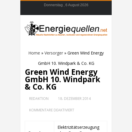
Donnerstag , 6 August 2026
Home
»
Versorger
»
Green Wind Energy
GmbH 10. Windpark & Co. KG
Green Wind Energy
GmbH 10. Windpark
& Co. KG
REDAKTION
18. DEZEMBER 2014
FÜR
KOMMENTARE DEAKTIVIERT
GREEN
WIND
ENERGY
Elektrizitätserzeugung
GMBH