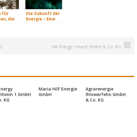
 für
Die Zukunft der
en, die
Energie – Eine
isch
Übersicht Teil 3
n
G
HA Energy I Invest GmbH & Co. KG
Energy
Maria Hilf Energie
Agrarenergie
hheim 1 GmbH
GmbH
Ihlowerfehn GmbH
o. KG
& Co. KG