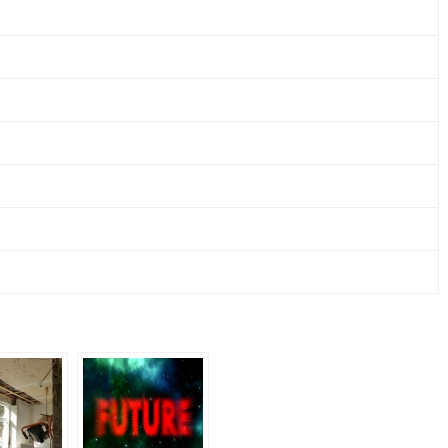
CO.
KG