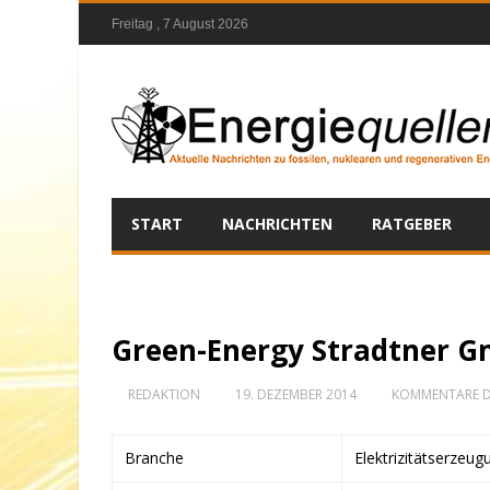
Freitag , 7 August 2026
START
NACHRICHTEN
RATGEBER
Green-Energy Stradtner G
REDAKTION
19. DEZEMBER 2014
KOMMENTARE D
Branche
Elektrizitätserzeug