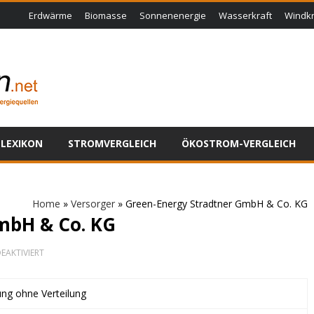
Erdwärme
Biomasse
Sonnenenergie
Wasserkraft
Windkr
LEXIKON
STROMVERGLEICH
ÖKOSTROM-VERGLEICH
Home
»
Versorger
»
Green-Energy Stradtner GmbH & Co. KG
mbH & Co. KG
FÜR
EAKTIVIERT
GREEN-
ENERGY
STRADTNER
ung ohne Verteilung
GMBH
&