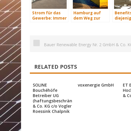
Strom für das
Hamburg auf
Benefits
Gewerbe: Immer
dem Weg zur
diejenig
mit Energie
Windenergie-
energet
versorgt
Hauptstadt
saniere
Bauer Renewable Energy Nr. 2 GmbH & Co. K
RELATED POSTS
SOLINE
voxenergie GmbH
ET 
Bouchéhöfe
Hoc
Betreiber UG
& C
(haftungsbeschränkt)
& Co. KG c/o Vogler
Roessink Chalpnik